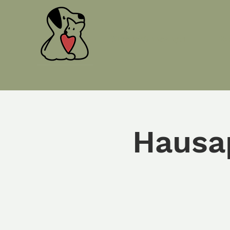
SilvesterOhneAngst
Ras
Hausa