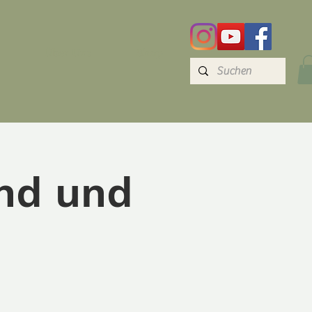
Über Uns
Shop
nd und