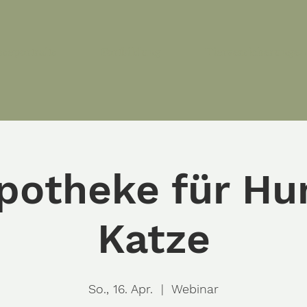
seportraits
Fortbildung
Tierversicherungen
potheke für Hu
Katze
So., 16. Apr.
  |  
Webinar