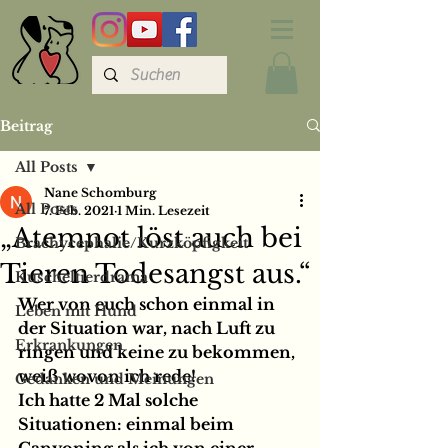
Beitrag
All Posts
Nane Schomburg
All Posts
7. Feb. 2021
1 Min. Lesezeit
„Atemnot löst auch bei
Brachycephalie/Kurzköpfigkeit
Tieren Todesangst aus.“⁠⁠
Kuscheltierdrama
Wer von euch schon einmal in 
Leben mit Hund
der Situation war, nach Luft zu 
Erkrankungen
ringen und keine zu bekommen, 
weiß wovon ich rede!⁠
Gedanken und Meinungen
Ich hatte 2 Mal solche 
Situationen: einmal beim 
Canyoning als ich von einer 