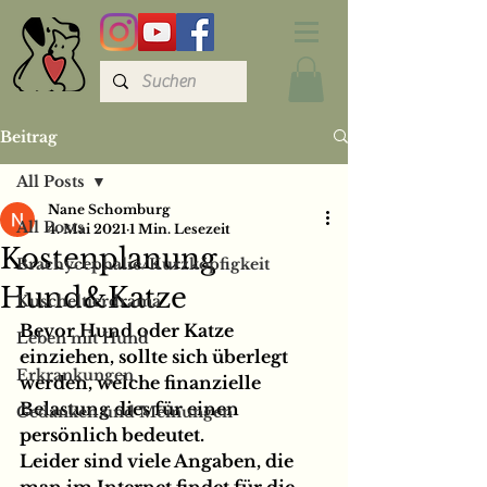
Beitrag
All Posts
Nane Schomburg
All Posts
4. Mai 2021
1 Min. Lesezeit
Kostenplanung
Brachycephalie/Kurzköpfigkeit
Hund&Katze
Kuscheltierdrama
Bevor Hund oder Katze 
Leben mit Hund
einziehen, sollte sich überlegt 
Erkrankungen
werden, welche finanzielle 
Belastung dies für einen 
Gedanken und Meinungen
persönlich bedeutet.
Leider sind viele Angaben, die 
man im Internet findet für die 