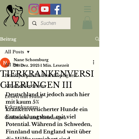
Beitrag
All Posts
Nane Schomburg
All Posts
28. Dez. 2021
1 Min. Lesezeit
TIERKRANKENVERSI
Brachycephalie/Kurzköpfigkeit
CHERUNGEN III
Kuscheltierdrama
Deutschland ist jedoch auch hier 
Leben mit Hund
mit kaum 5% 
Erkrankungen
krankenversicherter Hunde ein 
Entwicklungsland, mit viel 
Gedanken und Meinungen
Potential. Während in Schweden, 
Finnland und England weit über 
die Hälfte versichert sind. ⁠